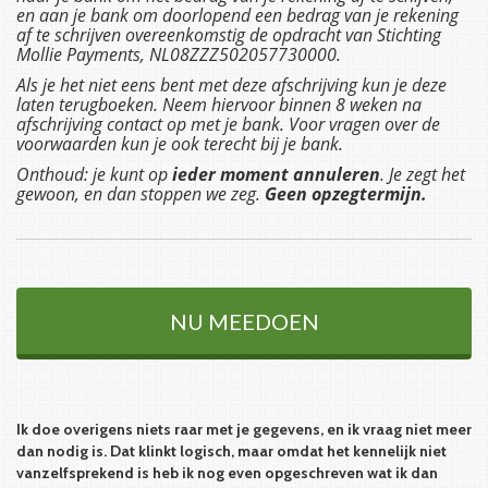
en aan je bank om doorlopend een bedrag van je rekening
af te schrijven overeenkomstig de opdracht van Stichting
Mollie Payments, NL08ZZZ502057730000.
Als je het niet eens bent met deze afschrijving kun je deze
laten terugboeken. Neem hiervoor binnen 8 weken na
afschrijving contact op met je bank. Voor vragen over de
voorwaarden kun je ook terecht bij je bank.
Onthoud: je kunt op
ieder moment annuleren
. Je zegt het
gewoon, en dan stoppen we zeg.
Geen opzegtermijn.
Ik doe overigens niets raar met je gegevens, en ik vraag niet meer
dan nodig is. Dat klinkt logisch, maar omdat het kennelijk niet
vanzelfsprekend is heb ik nog even opgeschreven wat ik dan